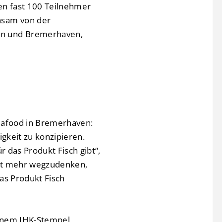
en fast 100 Teilnehmer
nsam von der
en und Bremerhaven,
Seafood in Bremerhaven:
gkeit zu konzipieren.
r das Produkt Fisch gibt“,
icht mehr wegzudenken,
das Produkt Fisch
 einem IHK-Stempel