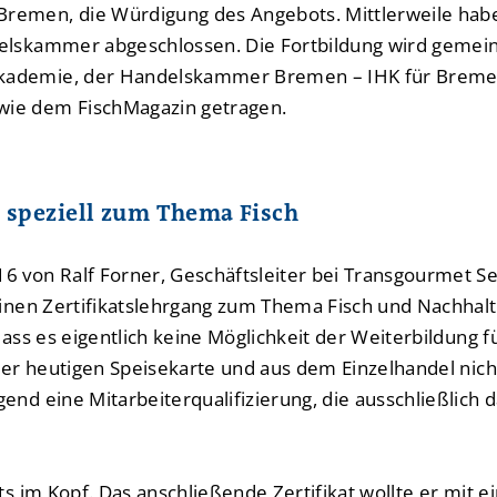
remen, die Würdigung des Angebots. Mittlerweile hab
delskammer abgeschlossen. Die Fortbildung wird gemei
kademie, der Handelskammer Bremen – IHK für Brem
ie dem FischMagazin getragen.
 speziell zum Thema Fisch
6 von Ralf Forner, Geschäftsleiter bei Transgourmet 
einen Zertifikatslehrgang zum Thema Fisch und Nachhalti
dass es eigentlich keine Möglichkeit der Weiterbildung fü
n der heutigen Speisekarte und aus dem Einzelhandel n
end eine Mitarbeiterqualifizierung, die ausschließlich 
its im Kopf. Das anschließende Zertifikat wollte er mit