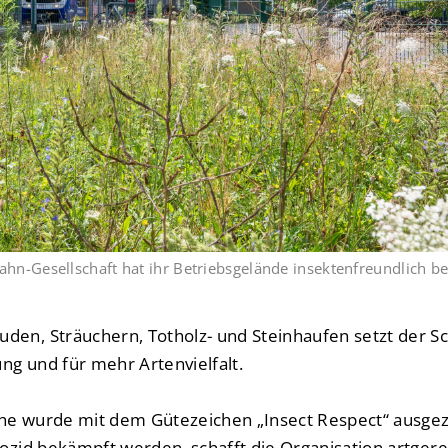
ahn-Gesellschaft hat ihr Betriebsgelände insektenfreundlich be
den, Sträuchern, Totholz- und Steinhaufen setzt der Sc
ng und für mehr Artenvielfalt.
he wurde mit dem Gütezeichen „Insect Respect“ ausgeze
iozid bekämpft werden, schafft die Organisation artger