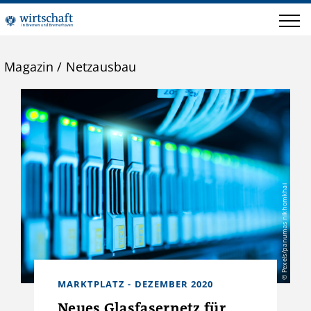
Magazin
/
Netzausbau
© Pexels/panumas nikhomkhai
MARKTPLATZ - DEZEMBER 2020
Neues Glasfasernetz für