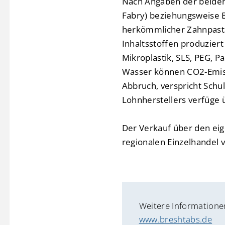
Nach Angaben der beiden G
Fabry) beziehungsweise 
herkömmlicher Zahnpasta 
Inhaltsstoffen produziert
Mikroplastik, SLS, PEG, P
Wasser können CO2-Emiss
Abbruch, verspricht Schul
Lohnherstellers verfüge 
Der Verkauf über den eige
regionalen Einzelhandel v
Weitere Informatione
www.breshtabs.de