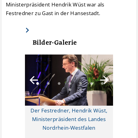
Ministerpräsident Hendrik Wüst war als
Festredner zu Gast in der Hansestadt.
Bilder-Galerie
sch: Die
Der Festredner, Hendrik Wüst,
G
 der
Ministerpräsident des Landes
Ministe
en und
Nordrhein-Westfalen
(Mitte)
t direkt
Edua