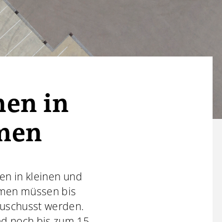
nen in
men
en in kleinen und
hmen müssen bis
zuschusst werden.
 noch bis zum 15.