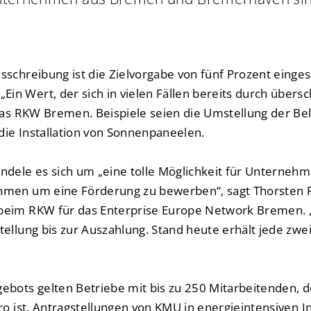
sschreibung ist die Zielvorgabe von fünf Prozent einge
n Wert, der sich in vielen Fällen bereits durch übersc
 das RKW Bremen. Beispiele seien die Umstellung der Be
ie Installation von Sonnenpaneelen.
ndele es sich um „eine tolle Möglichkeit für Unternehm
hmen um eine Förderung zu bewerben“, sagt Thorsten P
beim RKW für das Enterprise Europe Network Bremen. „
tellung bis zur Auszahlung. Stand heute erhält jede zw
ebots gelten Betriebe mit bis zu 250 Mitarbeitenden, 
ro ist. Antragstellungen von KMU in energieintensiven 