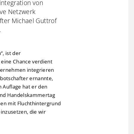
integration von
tive Netzwerk
ter Michael Guttrof
.
, ist der
 eine Chance verdient
nternehmen integrieren
lbotschafter ernannte,
n Auflage hat er den
- und Handelskammertag
hen mit Fluchthintergrund
inzusetzen, die wir