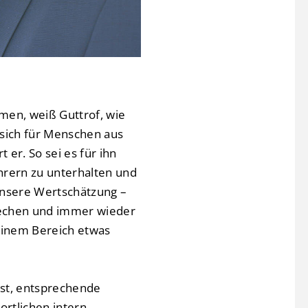
men, weiß Guttrof, wie
 sich für Menschen aus
 er. So sei es für ihn
ahrern zu unterhalten und
unsere Wertschätzung –
prechen und immer wieder
seinem Bereich etwas
ist, entsprechende
ortlichen intern