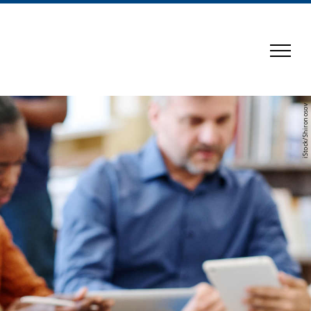
iStock/Shironosov